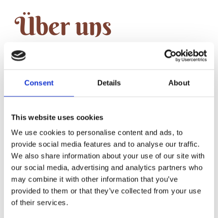
Über uns
Karlheinz Bösl hat die Tradition seines
Betriebs von seinen Eltern übernommen
Consent
Details
About
und führt das Unternehmen in dritter
Generation. Vor über 30 Jahren kam
This website uses cookies
Martina Bösl dazu, mit der er seither das
We use cookies to personalise content and ads, to
Restaurant und das kleine Hotel leitet.
provide social media features and to analyse our traffic.
We also share information about your use of our site with
Wir sind ein familiäres und engagiertes
our social media, advertising and analytics partners who
Team, das die Rathausstuben mit viel
may combine it with other information that you’ve
provided to them or that they’ve collected from your use
Herzblut führt.
of their services.