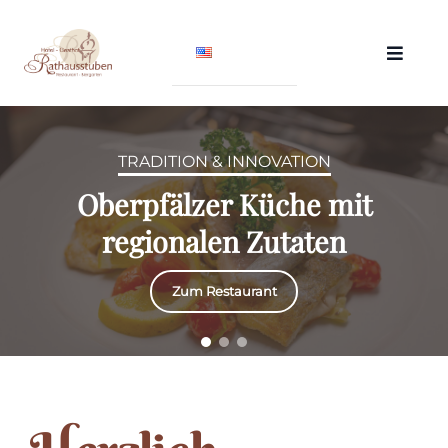
Zum
Inhalt
Toggle
springen
Navigat
Rathausstube
TRADITION & INNOVATION
Oberpfälzer Küche mit
Restaurant & Biergarten
regionalen Zutaten
Hotel & Gasthof
Zum Restaurant
Galerie
Kontakt